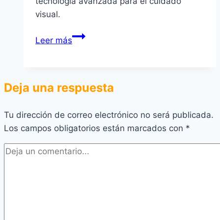
tecnología avanzada para el cuidado
visual.
Mejores
Leer más
clínicas
oftalmológicas
en
Deja una respuesta
Lima
Tu dirección de correo electrónico no será publicada.
Los campos obligatorios están marcados con
*